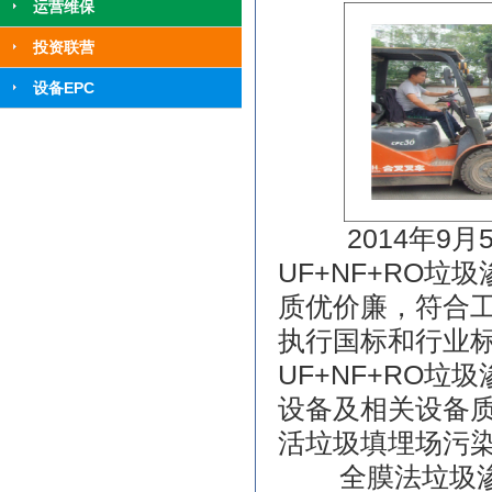
运营维保
投资联营
设备EPC
2014年9月5
UF+NF+RO
质优价廉，符合
执行国标和行业标
UF+NF+RO
设备及相关设备
活垃圾填埋场污染控
全膜法垃圾渗滤