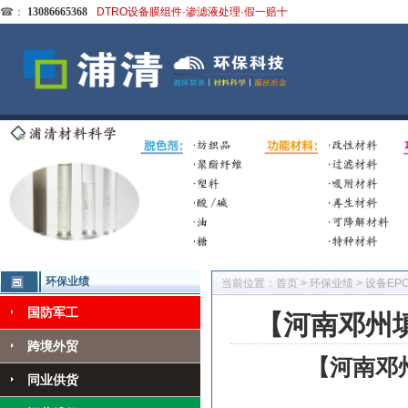
☎：
13086665368
DTRO设备膜组件·渗滤液处理·假一赔十
环保业绩
当前位置：
首页
>
环保业绩
>
设备EP
国防军工
【河南邓州
跨境外贸
【河南邓
同业供货