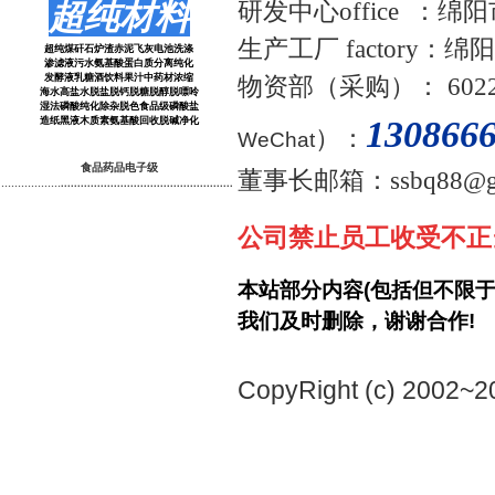
超纯材料
研发中心office
：绵阳
生产工厂
factory
超纯煤矸石
炉渣赤泥
飞灰
电池洗涤
渗滤液污水氨基酸蛋白质分离纯化
发酵液乳糖酒饮料果汁中药材浓缩
物资
部（采购）：
602
海水高盐水脱盐脱钙脱糖脱醇脱嘌呤
湿法磷酸纯化除杂脱色食品级磷酸盐
1
30866
造纸黑液木质素氨基酸回收脱碱净化
）：
WeChat
食品药品电子级
董事长邮箱：ssbq88@gm
····
····
·
··
····
···
···
····
·
··
····
···
····
····
·
··
····
···
···
····
·
··
····
···
公司禁止员工收受不正
本站部分内容(包括但不限
我们及时删除，谢谢合作!
CopyRight (c) 2002~