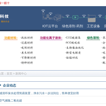
假一赔十
IOT云平台
绿色溶剂·药剂
工艺设备
位置：
首页
>
新闻中心
企业动态
浦清环保水处理简易装置，净水污水一步法到位，简单便宜好用
空气捕集二氧化碳