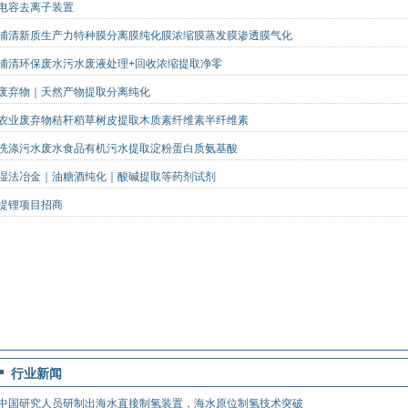
电容去离子装置
浦清新质生产力特种膜分离膜纯化膜浓缩膜蒸发膜渗透膜气化
浦清环保废水污水废液处理+回收浓缩提取净零
废弃物｜天然产物提取分离纯化
农业废弃物秸秆稻草树皮提取木质素纤维素半纤维素
洗涤污水废水食品有机污水提取淀粉蛋白质氨基酸
湿法冶金｜油糖酒纯化｜酸碱提取等药剂试剂
提锂项目招商
行业新闻
中国研究人员研制出海水直接制氢装置，海水原位制氢技术突破