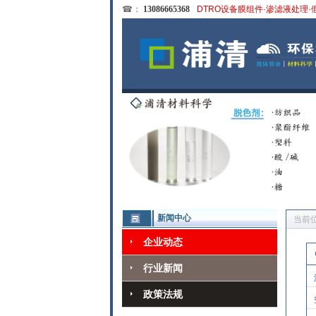
☎：
13086665368
DTRO设备膜组件·渗滤液处理·
新闻中心
当前
企业动态
行业新闻
政策法规