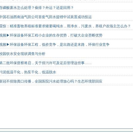
含磷酸废水怎么处理？偷排？外运？还是回用？
中国石油西南油气田公司首套气田水提锂中试装置成功投运
震惊：精准畜牧养殖标准要求猪要喝纯水，用净水，污废水，养殖户农场主怎么办？
视频▶环保设备环保工程小企业的生存优势，打破大企业垄断优势
视频▶环保设备环保工程，低价竞争，是出路还是末路，环保行业竞争
校园饮水安全现状调查与分析
第二批环保督察将启，关于排污许可及证后管理这些事……
污泥低温干化，热泵干化，低温脱水
新冠不排除粪口传播，全国医院污水处理放心吗？生态环境部回应